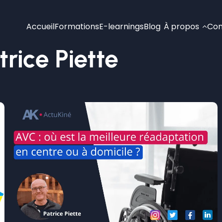
Accueil
Formations
E-learnings
Blog
À propos
Con
trice Piette