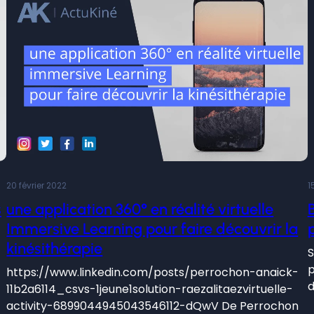
20 février 2022
1
s
une application 360° en réalité virtuelle
Immersive Learning pour faire découvrir la
kinésithérapie
S
p
https://www.linkedin.com/posts/perrochon-anaick-
d
11b2a6114_csvs-1jeune1solution-raezalitaezvirtuelle-
activity-6899044945043546112-dQwV De Perrochon