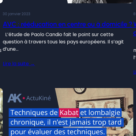
30 janvier 2023
8
AVC : rééducation en centre ou à domicile ?
L’étude de Paolo Candio fait le point sur cette
question à travers tous les pays européens. Il s’agit
E
d’une…
s
m
l
Lire la suite →
L