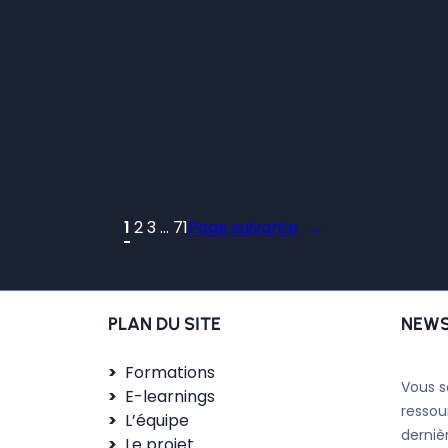
1
2
3
…
71
Page suivante
→
PLAN DU SITE
NEWS
Formations
Vous s
E-learnings
ressou
L’équipe
derniè
Le projet