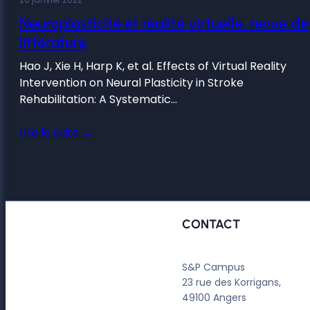
Neuroplasticité et réalité virtuelle, revue de
littérature
Hao J, Xie H, Harp K, et al. Effects of Virtual Reality
Intervention on Neural Plasticity in Stroke
Rehabilitation: A Systematic…
Lire la suite →
CONTACT
S&P Campus
23 rue des Korrigans,
49100 Angers