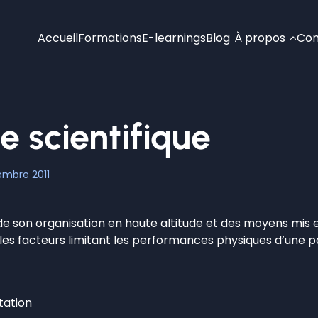
Accueil
Formations
E-learnings
Blog
À propos
Con
 scientifique
embre 2011
 de son organisation en haute altitude et des moyens mis e
les facteurs limitant les performances physiques d’une pa
tation