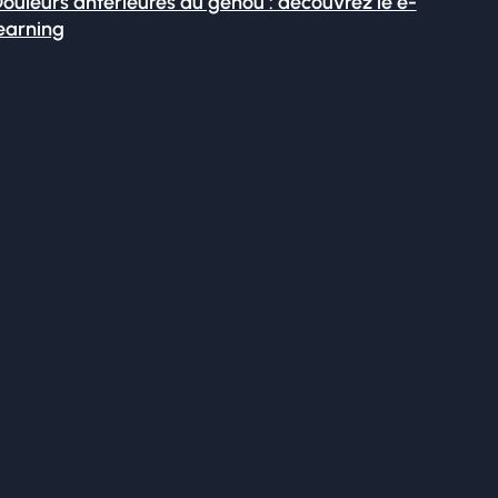
ouleurs antérieures du genou : découvrez le e-
earning