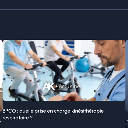
BPCO : quelle prise en charge kinésithérapie
respiratoire ?
é
D