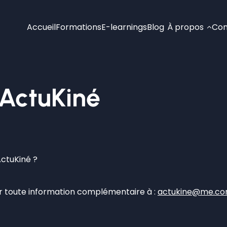
Accueil
Formations
E-learnings
Blog
À propos
Con
 ActuKiné
ActuKiné ?
r toute information complémentaire à :
actukine@me.c