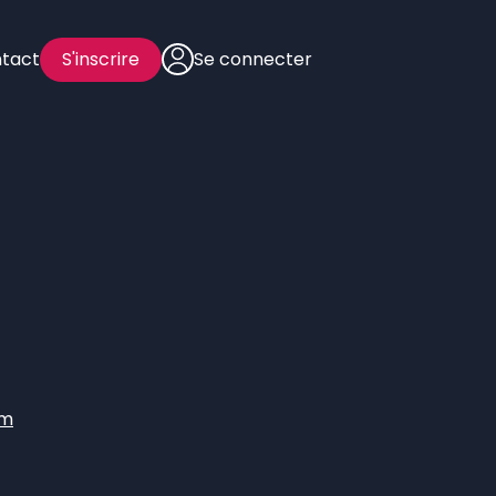
tact
S'inscrire
Se connecter
om