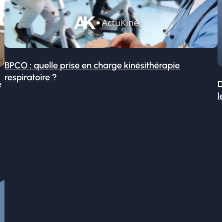
BPCO : quelle prise en charge kinésithérapie
respiratoire ?
é
D
l