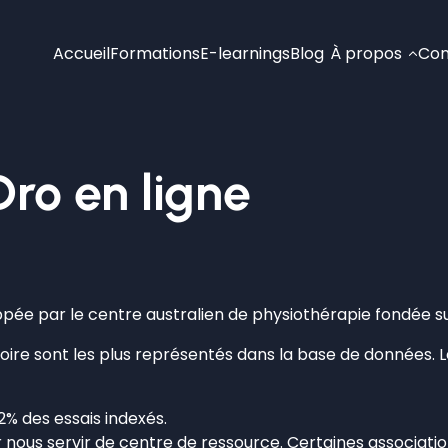
Accueil
Formations
E-learnings
Blog
À propos
Con
Dro en ligne
pée par le centre australien de physiothérapie fondée su
ire sont les plus représentés dans la base de données. Le
% des essais indexés.
ir nous servir de centre de ressource. Certaines
associati