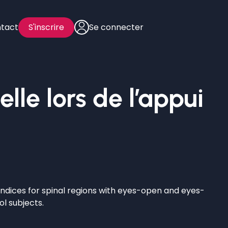
tact
S'inscrire
Se connecter
lle lors de l’appui
indices for spinal regions with eyes-open and eyes-
l subjects.