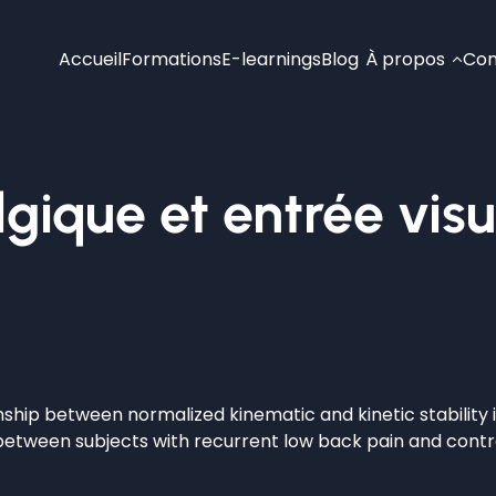
Accueil
Formations
E-learnings
Blog
À propos
Con
gique et entrée visue
nship between normalized kinematic and kinetic stability 
between subjects with recurrent low back pain and contro