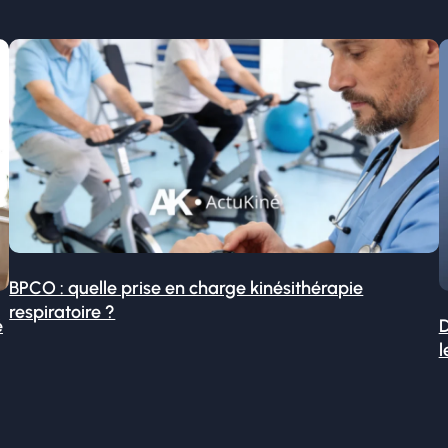
BPCO : quelle prise en charge kinésithérapie
respiratoire ?
é
D
l