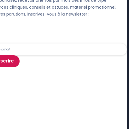
ouhaitez recevoir une fois par mois des infos de type
rces cliniques, conseils et astuces, matériel promotionnel,
res parutions, inscrivez-vous à la newsletter :
nscrire