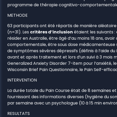
programme de thérapie cognitivo-comportementale disp
METHODE
63 participants ont été répartis de manière aléatoire
(n=31). Les
critères d’inclusion
étaient les suivants :
résider en Australie, être âgé d’au moins 18 ans, avo
comportementale, être sous dose médicamenteuse stabl
de symptômes sévères dépressifs (définis à l’aide du 
avant et après traitement et lors d’un suivi à 3 mois
Generalized Anxiety Disorder 7-item pour l’anxiété, le
Wisconsin Brief Pain Questionnaire, le Pain Self-effi
INTERVENTION
La durée totale du Pain Course était de 8 semaines e
fournissant des informations diverses (hygiène du somm
par semaine avec un psychologue (10 à 15 min enviro
RESULTATS