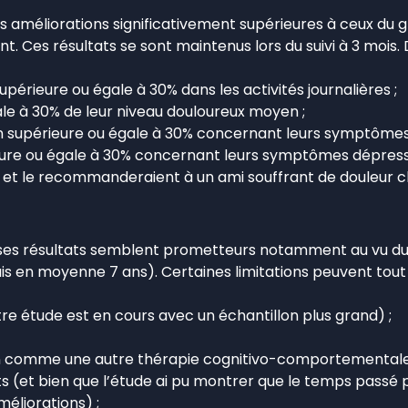
 améliorations significativement supérieures à ceux du g
 Ces résultats se sont maintenus lors du suivi à 3 mois. 
périeure ou égale à 30% dans les activités journalières ;
le à 30% de leur niveau douloureux moyen ;
on supérieure ou égale à 30% concernant leurs symptômes 
eure ou égale à 30% concernant leurs symptômes dépressi
ile et le recommanderaient à un ami souffrant de douleur c
 ses résultats semblent prometteurs notamment au vu du p
uis en moyenne 7 ans). Certaines limitations peuvent tou
utre étude est en cours avec un échantillon plus grand) ;
n comme une autre thérapie cognitivo-comportementale o
s (et bien que l’étude ai pu montrer que le temps passé 
méliorations) ;