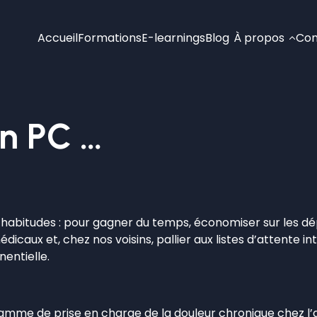
Accueil
Formations
E-learnings
Blog
À propos
Con
on PC …
 habitudes : pour gagner du temps, économiser sur les dép
édicaux et, chez nos voisins, pallier aux listes d’attente
entielle.
ramme de prise en charge de la douleur chronique chez l’ad