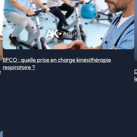
BPCO : quelle prise en charge kinésithérapie
respiratoire ?
é
D
l