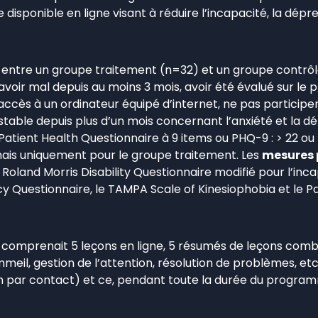
onible en ligne visant à réduire l’incapacité, la dépress
 entre un groupe traitement (n=32) et un groupe contrôle 
 avoir mal depuis au moins 3 mois, avoir été évalué sur le p
ir accès à un ordinateur équipé d’internet, ne pas partici
e depuis plus d’un mois concernant l’anxiété et la dépr
Patient Health Questionnaire à 9 items ou PHQ-9 : > 22 ou 
 mais uniquement pour le groupe traitement. Les
mesures 
 Roland Morris Disability Questionnaire modifié pour l’inc
cacy Questionnaire, le TAMPA Scale of Kinesiophobia et le
t comprenait 5 leçons en ligne, 5 résumés de leçons comb
eil, gestion de l’attention, résolution de problèmes, etc.)
n par contact) et ce, pendant toute la durée du progra