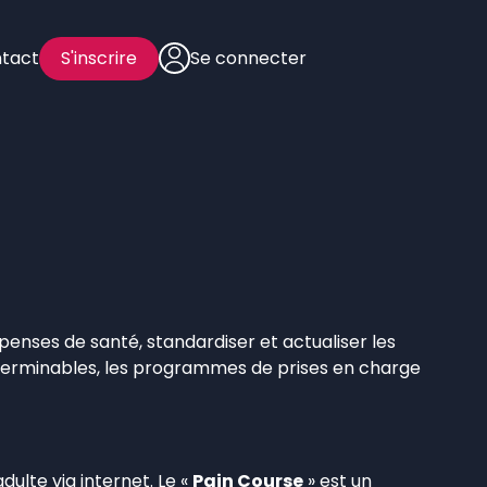
tact
S'inscrire
Se connecter
enses de santé, standardiser et actualiser les
 interminables, les programmes de prises en charge
ulte via internet. Le «
Pain Course
» est un