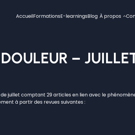
Accueil
Formations
E-learnings
Blog
À propos
Con
– DOULEUR – JUILLE
 de juillet comptant 29 articles en lien avec le phénomè
ment à partir des revues suivantes :