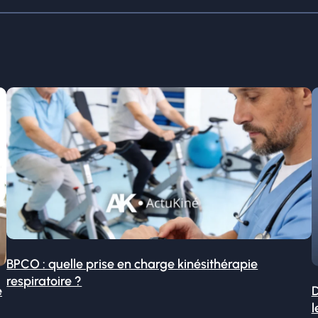
BPCO : quelle prise en charge kinésithérapie
respiratoire ?
é
D
l