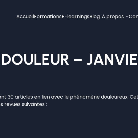
Accueil
Formations
E-learnings
Blog
À propos
Con
– DOULEUR – JANVIE
ant 30 articles en lien avec le phénomène douloureux. Cet
 revues suivantes :