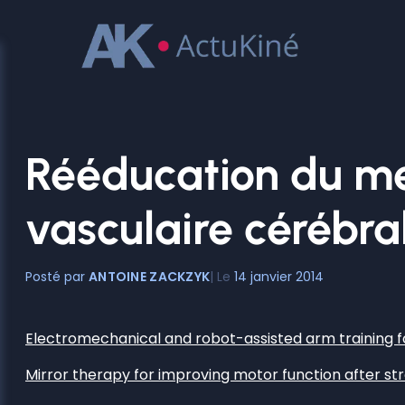
Aller
au
contenu
Rééducation du me
vasculaire cérébra
ANTOINE ZACKZYK
14 janvier 2014
Electromechanical and robot-assisted arm training for
Mirror therapy for improving motor function after st