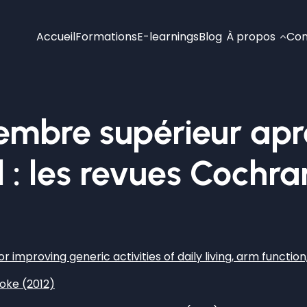
Accueil
Formations
E-learnings
Blog
À propos
Con
mbre supérieur apr
l : les revues Cochr
 improving generic activities of daily living, arm functio
roke (2012)