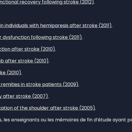
ional recovery following stroke (2012)
.
n individuals with hemiparesis after stroke (2011)
.
dysfunction following stroke (2011)
.
ction after stroke (2010)
.
b after stroke (2010)
.
oke (2010)
.
emities in stroke patients (2009)
.
ty after stroke (2007)
.
ation of the shoulder after stroke (2005)
.
, les enseignants ou les mémoires de fin d’étude ayant 