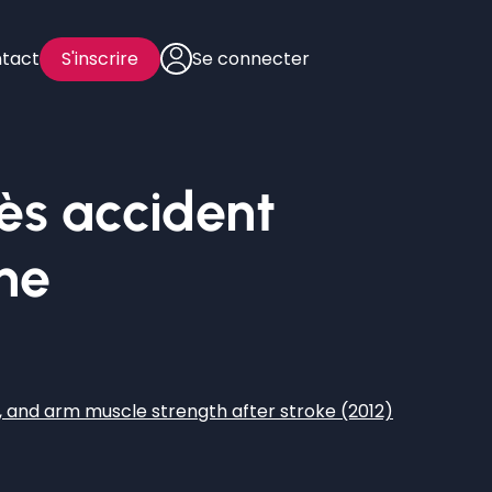
tact
S'inscrire
Se connecter
ès accident
ane
n, and arm muscle strength after stroke (2012)