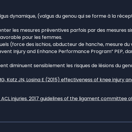
lgus dynamique, (valgus du genou qui se forme à la récept
orienter les mesures préventives parfois par des mesures s
favorable pour les femmes.
viduels (force des ischios, abducteur de hanche, mesure d
t Injury and Enhance Performance Program” PEP, dans leq
t diminuent sensiblement les risques de lésions du genou
 MG, Katz JN, Losina E (2015) effectiveness of knee injury 
ACL injuries. 2017 guidelines of the ligament committee