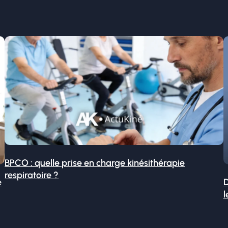
BPCO : quelle prise en charge kinésithérapie
respiratoire ?
é
D
l