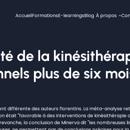
Accueil
Formations
E-learnings
Blog
À propos
Con
ité de la kinésithérap
nnels plus de six mo
nt différente des auteurs florentins. La méta-analyse rete
sion était "favorable à des interventions de kinésithérapi
 revanche, la conclusion de Minerva dit "les nombreuses l
luses, ne permettent pas de conclusions précises pour la p