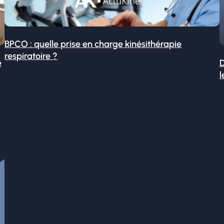
BPCO : quelle prise en charge kinésithérapie
respiratoire ?
é
D
l