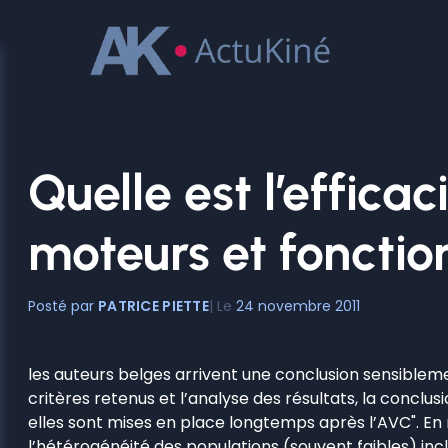
Aller
au
contenu
Quelle est l’efficac
moteurs et fonctio
PATRICE PIETTE
24 novembre 2011
les auteurs belges arrivent une conclusion sensibleme
critères retenus et l’analyse des résultats, la conclu
elles sont mises en place longtemps après l’AVC". En
l’hétérogénéité des populations (souvent faibles) inc