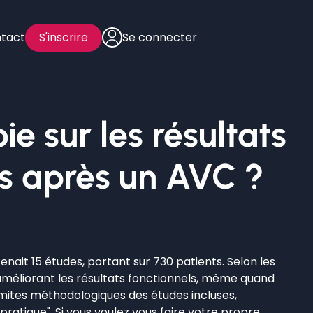
tact
S'inscrire
Se connecter
ie sur les résultats
is après un AVC ?
nait 15 études, portant sur 730 patients. Selon les
e améliorant les résultats fonctionnels, même quand
imites méthodologiques des études incluses,
ratique". Si vous voulez vous faire votre propre