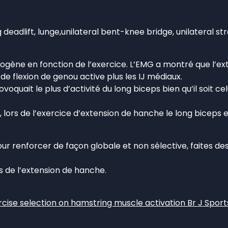
-leg deadlift, lunge,unilateral bent-knee bridge, unilateral s
térogène en fonction de l’exercice. L’EMG a montré que l’
de flexion de genou active plus les IJ médiaux.
voquait le plus d’activité du long biceps bien qu’il soit celu
lors de l’exercice d’extension de hanche le long biceps e
ur renforcer de façon globale et non sélective, faites de
es de l’extension de hanche.
cise selection on hamstring muscle activation Br J Sports