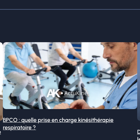
BPCO : quelle prise en charge kinésithérapie
respiratoire ?
é
D
l