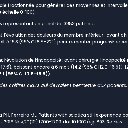
iale fractionnée pour générer des moyennes et interval
e échelle 0-100).
es représentant un panel de 13883 patients.
l’évolution des douleurs du membre inférieur : avant ch
it à 15.3 (95% CI 8.5–22.1) pour remonter progressivement 
l’évolution de l’incapacité : avant chirurgie l’incapaci
–17.6), baissant encore à 6 mois (14.2 (95% CI 12.0–16.5)), 1
3.1 (95% CI 10.6–15.5)).
des chiffres clairs qui devraient permettre aux patients, 
PH, Ferreira ML. Patients with sciatica still experience pa
. 2016 Nov;20(10):1700-1709. doi: 10.1002/ejp.893. Review.