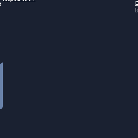
é
D
l