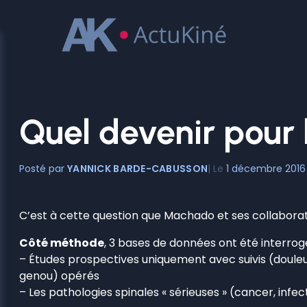
Aller
au
contenu
Quel devenir pour 
YANNICK BARDE-CABUSSON
1 décembre 2016
C’est à cette question que Machado et ses collabor
Côté méthode
, 3 bases de données ont été interrogée
– Études prospectives uniquement avec suivis (douleur
genou) opérés
– Les pathologies spinales « sérieuses » (cancer, infe