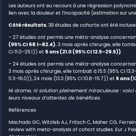
Les auteurs ont eu recours à une régression polynom
lien avec la douleur et l’incapacité (estimation sur un
Côté résultats
, 39 études de cohorte ont été inclus
– 27 études ont permis une méta-analyse concernant 
(95% CI 68.1–82.4).
3 mois après chirurgie, elle tomba
CI 11.0–25.1)) et
5 ans (21.0 (95% CI 12.5–29.5))
.
– 24 études ont permis une méta-analyse concernant 
3 mois après chirurgie, elle tombait à 15.5 (95% CI 13.3
11.3–16.0)), 24 mois (13.3 (95% CI 10.8–15.7)) et
5 ans (1
Ni drame, ni solution pleinement miraculeuse : voici 
leurs niveaux d’attentes de bénéfices.
Références
Machado GC, Witzleb AJ, Fritsch C, Maher CG, Ferreira 
review with meta-analysis of cohort studies. Eur J Pain