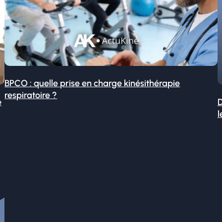
BPCO : quelle prise en charge kinésithérapie
respiratoire ?
é
D
l