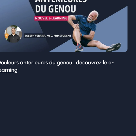
ouleurs antérieures du genou : découvrez le e-
earning