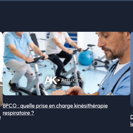
BPCO : quelle prise en charge kinésithérapie
respiratoire ?
é
D
l