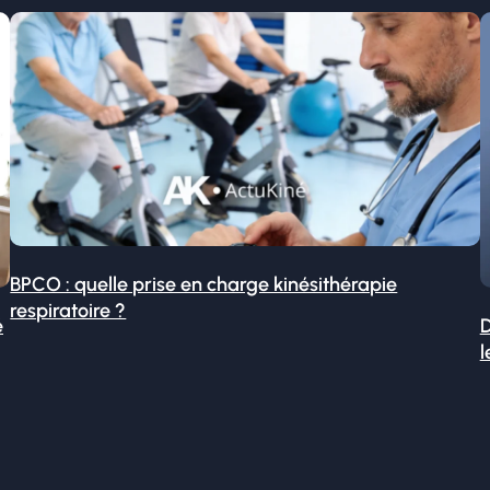
BPCO : quelle prise en charge kinésithérapie
respiratoire ?
é
D
l