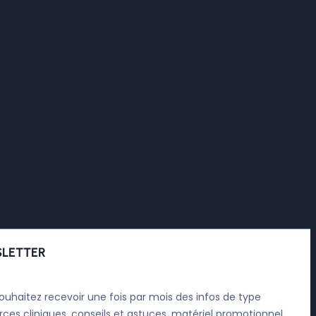
LETTER
ouhaitez recevoir une fois par mois des infos de type
rces cliniques, conseils et astuces, matériel promotionnel,