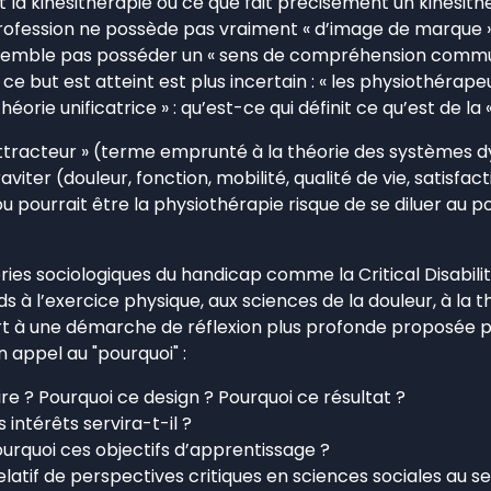
a kinésithérapie ou ce que fait précisément un kinésithé
 profession ne possède pas vraiment « d’image de marque
semble pas posséder un « sens de compréhension commun » 
ce but est atteint est plus incertain : « les physiothérap
théorie unificatrice » : qu’est-ce qui définit ce qu’est de l
 attracteur » (terme emprunté à la théorie des systèmes
aviter (douleur, fonction, mobilité, qualité de vie, satisf
ou pourrait être la physiothérapie risque de se diluer au 
ries sociologiques du handicap comme la Critical Disability
s à l’exercice physique, aux sciences de la douleur, à la
à une démarche de réflexion plus profonde proposée par
 appel au "pourquoi" :
re ? Pourquoi ce design ? Pourquoi ce résultat ?
 intérêts servira-t-il ?
urquoi ces objectifs d’apprentissage ?
latif de perspectives critiques en sciences sociales au se