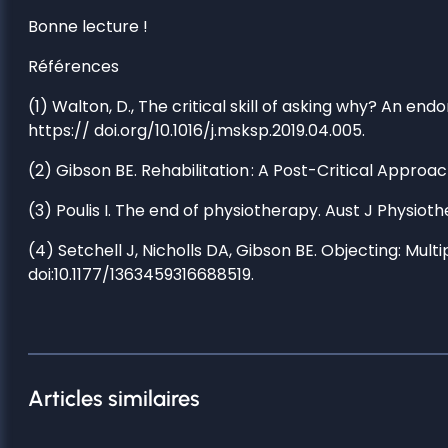
Bonne lecture !
Références
(1) Walton, D., The critical skill of asking why? An e
https:// doi.org/10.1016/j.msksp.2019.04.005.
(2) Gibson BE. Rehabilitation : A Post-Critical Approach
(3) Poulis I. The end of physiotherapy. Aust J Physio
(4) Setchell J, Nicholls DA, Gibson BE. Objecting: Mult
doi:10.1177/1363459316688519.
Articles similaires