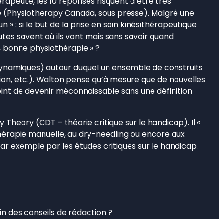
rapeute, les 10 réponses risquent d’être très
 » (Physiotherapy Canada, sous presse). Malgré une
: si le but de la prise en soin kinésithérapeutique
eutes savent où ils vont mais sans savoir quand
a « bonne physiothérapie » ?
 dynamiques) autour duquel un ensemble de construits
action, etc.). Walton pense qu’à mesure que de nouvelles
point de devenir méconnaissable sans une définition
 Theory (CDT – théorie critique sur le handicap). Il «
 thérapie manuelle, au dry-needling ou encore aux
 exemple par les études critiques sur le handicap.
in des conseils de rédaction ?