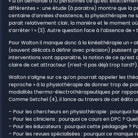
« Si on demande à 10 personnes ce qu’est exactement l
différentes » : une étude (à paraitre) montre que la
centaine d’années d’existence, la physiothérapie ne 
parait relativement clair, la manière et le moment où 
s’arrêter ! » (3). Autre question face à l’absence de « 
Pour Walton il manque donc à la kinésithérapie un «
(souvent délicats à définir avec précision) puissent gr
interventions vont apparaitre, la notion de ce qu’est 
claire de cet attracteur (n’est-il pas déjà trop tard?).
Walton s’aligne sur ce qu’on pourrait appeler les théo
reproche » à la physiothérapie de donner trop de poid
modalités thermo-électrothérapeutiques par rapport 
Comme Setchel (4), il lance au travers de cet édito un
– Pour les chercheurs en physiothérapie : pourquoi fai
– Pour les cliniciens : pourquoi ce cours en DPC ? Quels
– Pour les éducateurs : pourquoi cette pédagogie ? Po
– Pour les revues spécialisées : pourquoi ce manque re