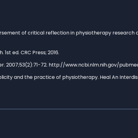
ndorsement of critical reflection in physiotherapy researc
. 1st ed. CRC Press; 2016.
ther. 2007;53(2):71-72. http://www.ncbi.nlm.nih.gov/pubme
iplicity and the practice of physiotherapy. Heal An Interdis