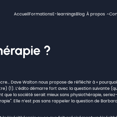
Accueil
Formations
E-learnings
Blog
À propos
Con
hérapie ?
encre… Dave Walton nous propose de réfléchir à « pourquo
e) (1). L’édito démarre fort avec la question suivante (que
t que la société serait mieux sans physiothérapie, seriez-
apie". Elle n’est pas sans rappeler la question de Barbara