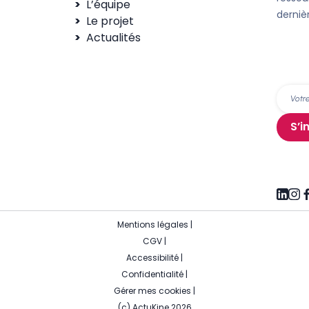
L’équipe
derniè
Le projet
Actualités
S’i
Mentions légales
|
CGV
|
Accessibilité
|
Confidentialité
|
Gérer mes cookies
|
(c) ActuKine 2026