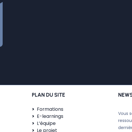
PLAN DU SITE
NEWS
Formations
Vous s
E-learnings
ressou
L’équipe
derniè
Le projet