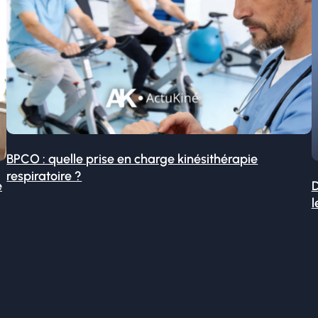
BPCO : quelle prise en charge kinésithérapie
respiratoire ?
é
D
l