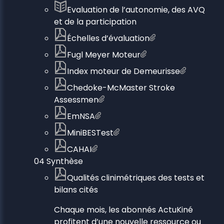
Evaluation de l’autonomie, des AVQ
et de la participation
Échelles d’évaluation
Fugl Meyer Moteur
Index moteur de Demeurisse
Chedoke-McMaster Stroke
Assessmen
EmNSA
MiniBESTest
CAHAI
04 Synthèse
Qualités clinimétriques des tests et
bilans cités
Chaque mois, les abonnés ActuKiné
profitent d’une nouvelle ressource ou