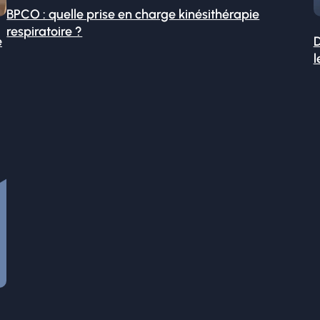
BPCO : quelle prise en charge kinésithérapie
respiratoire ?
é
D
l