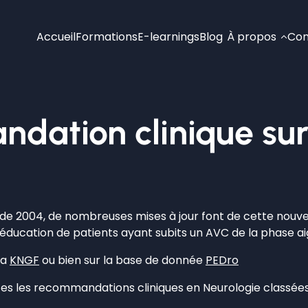
Accueil
Formations
E-learnings
Blog
À propos
Con
dation clinique sur
 2004, de nombreuses mises à jour font de cette nouvelle 
rééducation de patients ayant subits un AVC de la phase a
la
KNGF
ou bien sur la base de donnée
PEDro
es les recommandations cliniques en Neurologie classée