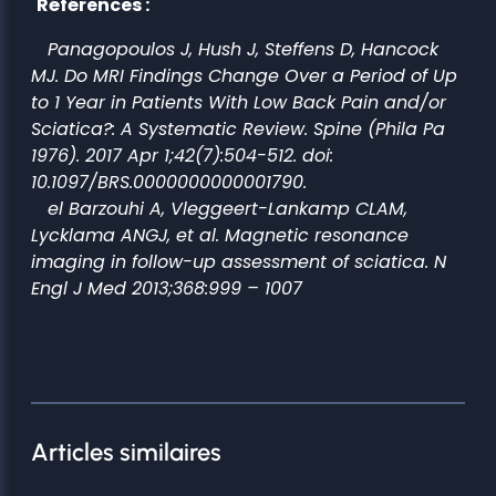
Références :
Panagopoulos J, Hush J, Steffens D, Hancock
MJ. Do MRI Findings Change Over a Period of Up
to 1 Year in Patients With Low Back Pain and/or
Sciatica?: A Systematic Review. Spine (Phila Pa
1976). 2017 Apr 1;42(7):504-512. doi:
10.1097/BRS.0000000000001790.
el Barzouhi A, Vleggeert-Lankamp CLAM,
Lycklama ANGJ, et al. Magnetic resonance
imaging in follow-up assessment of sciatica. N
Engl J Med 2013;368:999 – 1007
Articles similaires