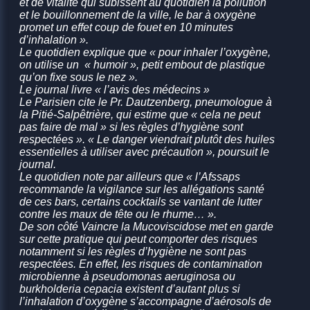
et de vitalité qui subissent au quotidien la pollution
et le bouillonnement de la ville, le bar à oxygène
promet un effet coup de fouet en 10 minutes
d’inhalation ».
Le quotidien explique que « pour inhaler l’oxygène,
on utilise un « humoir », petit embout de plastique
qu’on fixe sous le nez ».
Le journal livre « l’avis des médecins »
Le Parisien cite le Pr. Dautzenberg, pneumologue à
la Pitié-Salpêtrière, qui estime que « cela ne peut
pas faire de mal » si les règles d’hygiène sont
respectées ». « Le danger viendrait plutôt des huiles
essentielles à utiliser avec précaution », poursuit le
journal.
Le quotidien note par ailleurs que « l’Afssaps
recommande la vigilance sur les allégations santé
de ces bars, certains cocktails se vantant de lutter
contre les maux de tête ou le rhume… ».
De son côté Vaincre la Mucoviscidose met en garde
sur cette pratique qui peut comporter des risques
notamment si les règles d’hygiène ne sont pas
respectées. En effet, les risques de contamination
microbienne à pseudomonas aeruginosa ou
burkholderia cepacia existent d’autant plus si
l’inhalation d’oxygène s’accompagne d’aérosols de