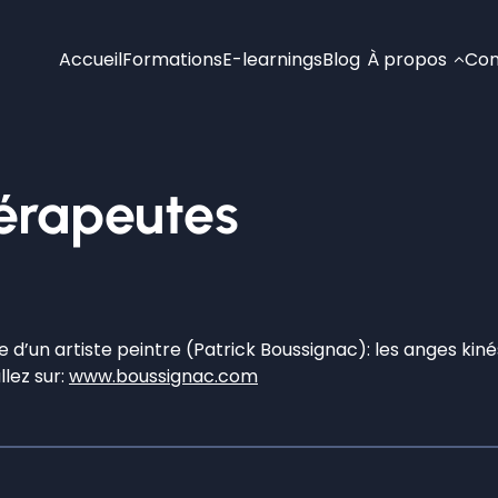
Accueil
Formations
E-learnings
Blog
À propos
Con
hérapeutes
le d’un artiste peintre (Patrick Boussignac): les anges kin
lez sur:
www.boussignac.com