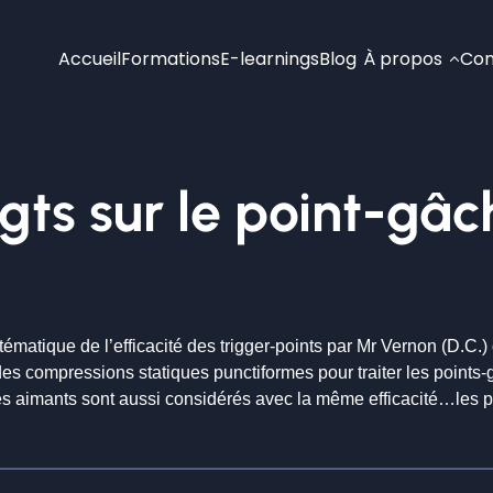
Accueil
Formations
E-learnings
Blog
À propos
Con
igts sur le point-gâc
ématique de l’efficacité des trigger-points par Mr Vernon (D.C.)
 compressions statiques punctiformes pour traiter les points-gâ
 les aimants sont aussi considérés avec la même efficacité…les pr