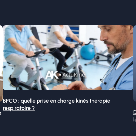
BPCO : quelle prise en charge kinésithérapie
respiratoire ?
é
D
l