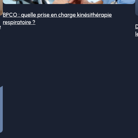
BPCO : quelle prise en charge kinésithérapie
respiratoire ?
é
D
l