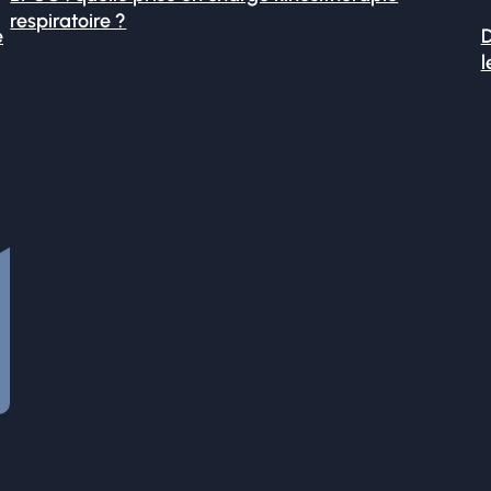
respiratoire ?
é
D
l