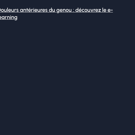
ouleurs antérieures du genou : découvrez le e-
earning