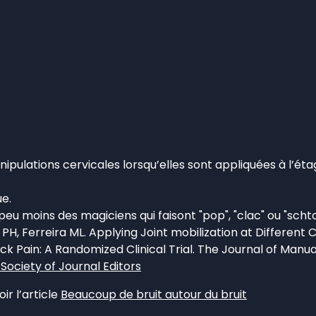
pulations cervicales lorsqu’elles sont appliquées à l’éta
ue.
 moins des magiciens qui faisont "pop", "clac" ou "schto
 PH, Ferreira ML. Applying Joint mobilization at Different 
k Pain: A Randomized Clinical Trial. The Journal of Manu
l Society of Journal Editors
ir l’article
Beaucoup de bruit autour du bruit