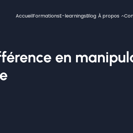
Accueil
Formations
E-learnings
Blog
À propos
Con
ifférence en manipul
ge