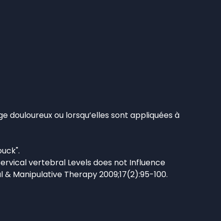
ge douloureux ou lorsqu’elles sont appliquées à
uck".
Cervical vertebral Levels does not Influence
al & Manipulative Therapy 2009;17(2):95-100.