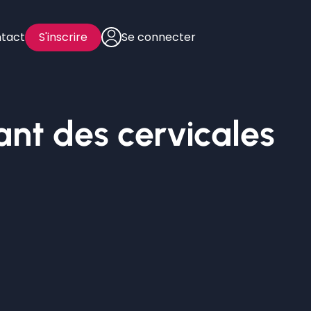
tact
S'inscrire
Se connecter
ant des cervicales