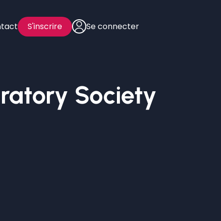
tact
S'inscrire
Se connecter
ratory Society