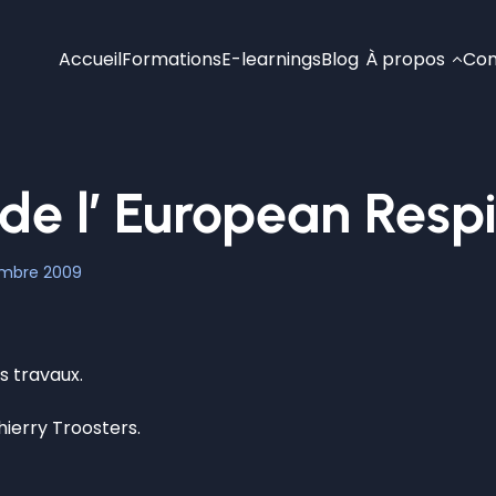
Accueil
Formations
E-learnings
Blog
À propos
Con
de l’ European Respi
embre 2009
s travaux.
hierry Troosters.