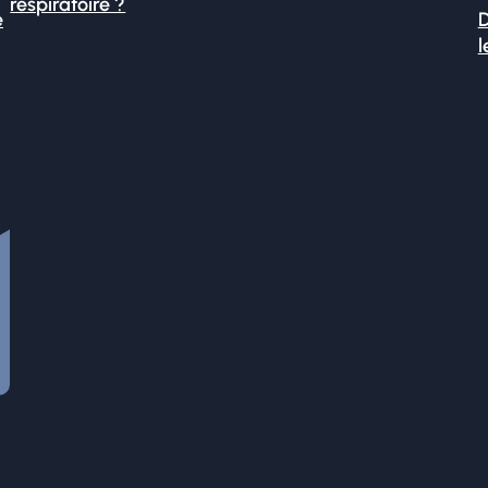
respiratoire ?
é
D
l