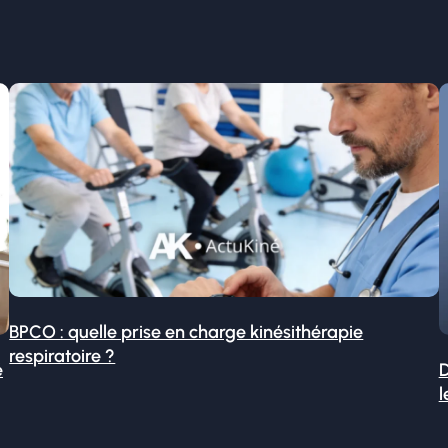
BPCO : quelle prise en charge kinésithérapie
respiratoire ?
é
D
l