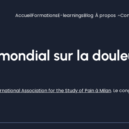
Accueil
Formations
E-learnings
Blog
À propos
Con
ondial sur la doule
rnational Association for the Study of Pain à Milan
. Le con