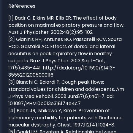
Références
[1] Badr C, Elkins MR, Ellis ER. The effect of body
position on maximal expiratory pressure and flow.
Aust J Physiother. 2002;48(2):95-102.
[2] Gianinis HH, Antunes BO, Passarelli RCV, Souza
HCD, Gastaldi AC. Effects of dorsal and lateral
decubitus on peak expiratory flow in healthy
subjects. Braz J Phys Ther. 2013 Sept-Oct;
17(5):435-441. http://dx.doi.org/10.1590/S1413-
35552012005000116
[3] Bianchi C, Baiardi P. Cough peak flows:
standard values for children and adolescents. Am
J Phys Med Rehabil. 2008 Jun;87(6):461-7. doi:
10.1097/PHM.0b013e318174e4c7.
[4] Bach JR, Ishikawa Y, Kim H. Prevention of
pulmonary morbidity for patients with Duchenne
muscular dystrophy. Chest. 1997;112(4):1024-8.
[5] Gauld LM, Boynton A. Relationship between