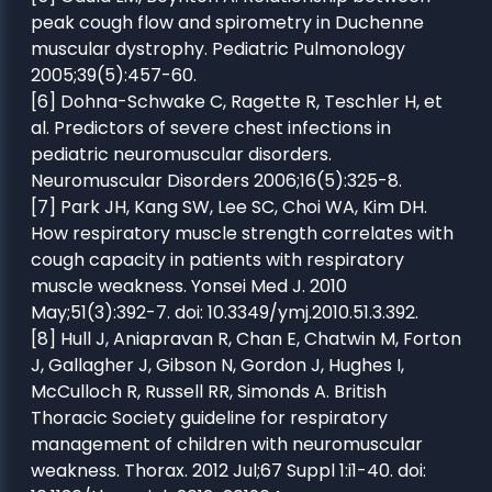
peak cough flow and spirometry in Duchenne
muscular dystrophy. Pediatric Pulmonology
2005;39(5):457-60.
[6] Dohna-Schwake C, Ragette R, Teschler H, et
al. Predictors of severe chest infections in
pediatric neuromuscular disorders.
Neuromuscular Disorders 2006;16(5):325-8.
[7] Park JH, Kang SW, Lee SC, Choi WA, Kim DH.
How respiratory muscle strength correlates with
cough capacity in patients with respiratory
muscle weakness. Yonsei Med J. 2010
May;51(3):392-7. doi: 10.3349/ymj.2010.51.3.392.
[8] Hull J, Aniapravan R, Chan E, Chatwin M, Forton
J, Gallagher J, Gibson N, Gordon J, Hughes I,
McCulloch R, Russell RR, Simonds A. British
Thoracic Society guideline for respiratory
management of children with neuromuscular
weakness. Thorax. 2012 Jul;67 Suppl 1:i1-40. doi: