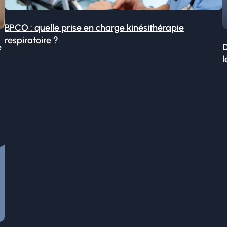
BPCO : quelle prise en charge kinésithérapie
respiratoire ?
é
D
l