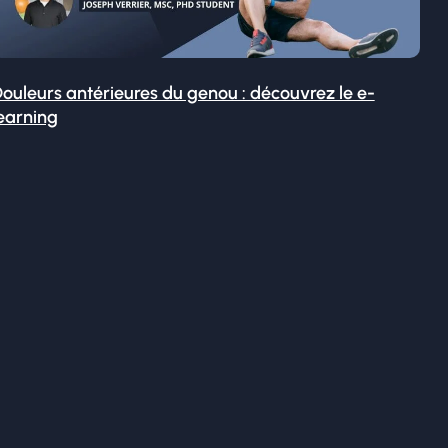
ouleurs antérieures du genou : découvrez le e-
earning