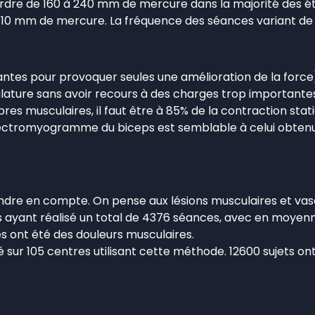
’ordre de 160 à 240 mm de mercure dans la majorité des ét
-110 mm de mercure. La fréquence des séances variant de 
isantes pour provoquer seules une amélioration de la force
ature sans avoir recours à des charges trop importantes
bres musculaires, il faut être à 85% de la contraction stat
lectromyogramme du biceps est semblable à celui obtenu
endre en compte. On pense aux lésions musculaires et vas
jets ayant réalisé un total de 4376 séances, avec en moye
res ont été des douleurs musculaires.
 sur 105 centres utilisant cette méthode. 12600 sujets ont