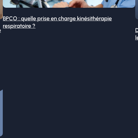
BPCO : quelle prise en charge kinésithérapie
respiratoire ?
é
D
l