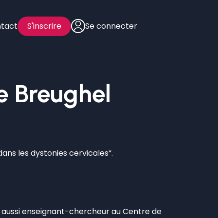
tact
S'inscrire
Se connecter
se Breughel
dans les dystonies cervicales“.
st aussi enseignant-chercheur au Centre de