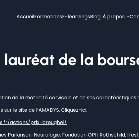
Accueil
Formations
E-learnings
Blog
À propos
Con
, lauréat de la bour
tion de la motricité cervicale et de ses caractéristiques 
s sur le site de l’AMADYS.
Cliquez-ici
.
.fr/actions/prix-breughel/
mes Parkinson, Neurologie, Fondation OPH Rothschild. Il e