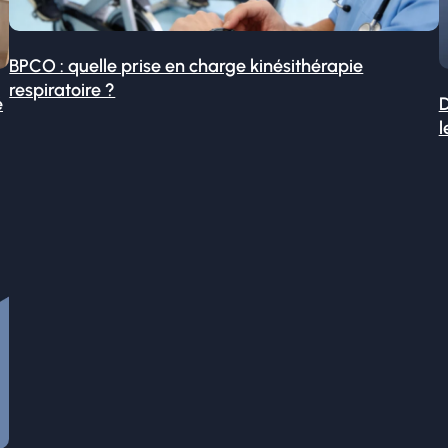
BPCO : quelle prise en charge kinésithérapie
respiratoire ?
é
D
l