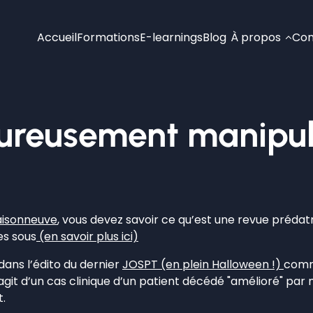
Accueil
Formations
E-learnings
Blog
À propos
Con
ureusement manipuler
aisonneuve
, vous devez savoir ce qu’est une revue prédatr
es sous
(en savoir plus ici)
ns l’édito du dernier
JOSPT (en plein Halloween !)
comme
 s’agit d’un cas clinique d’un patient décédé "amélioré" p
t.