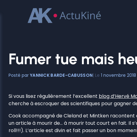
Aller
au
contenu
Fumer tue mais he
YANNICK BARDE-CABUSSON
1 novembre 2018
Si vous lisez régulièrement l’excellent
blog d’Hervé M
cherche à escroquer des scientifiques pour gagner d
Cook accompagné de Cleland et Mintken racontent da
un article à mourir de… à mourir tout court en fait. Il
roll!!!). L’article est divin et fait passer un bon momen