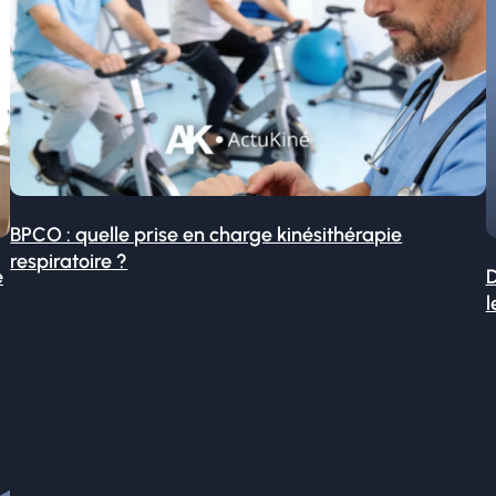
BPCO : quelle prise en charge kinésithérapie
respiratoire ?
é
D
l