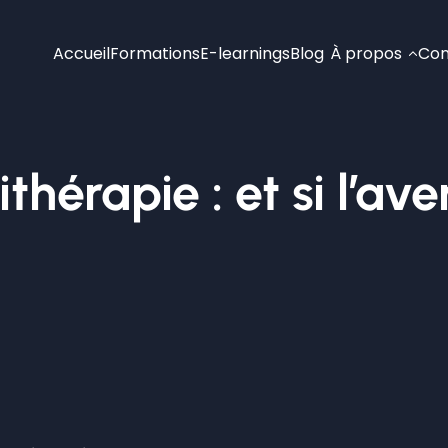
Accueil
Formations
E-learnings
Blog
À propos
Con
thérapie : et si l’ave