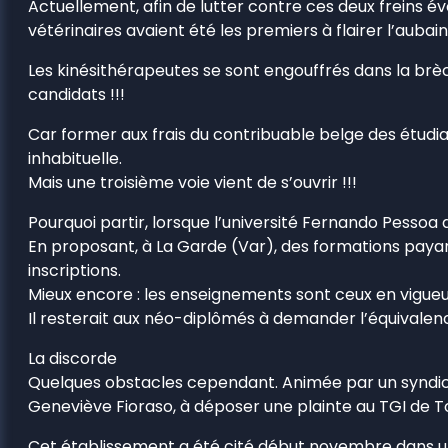
Actuellement, afin de lutter contre ces deux freins évoq
vétérinaires avaient été les premiers à flairer l’aubain
Les kinésithérapeutes se sont engouffrés dans la brèch
candidats !!!
Car former aux frais du contribuable belge des étudia
inhabituelle.
Mais une troisième voie vient de s’ouvrir !!!
Pourquoi partir, lorsque l’université Fernando Pessoa 
En proposant, à La Garde (Var), des formations payant
inscriptions.
Mieux encore : les enseignements sont ceux en vigueur
Il resterait aux néo-diplômés à demander l’équivale
La discorde
Quelques obstacles cependant. Animée par un syndicat 
Geneviève Fioraso, à déposer une plainte au TGI de T
Cet établissement a été cité début novembre dans un 