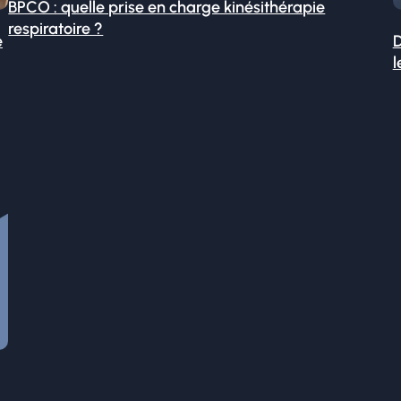
BPCO : quelle prise en charge kinésithérapie
respiratoire ?
é
D
l