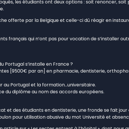
ués, les étudiants ont deux options : soit renoncer, soit p
e.
e offerte par la Belgique et celle-ci dû réagir en instaur
nts français qui n’ont pas pour vocation de s’installer o
du Portugal s’installe en France ?
es [9500€ par an] en pharmacie, dentisterie, orthophonie, 
 au Portugal et la formation…universitaire.
nce du diplôme au nom des accords européens.
et des étudiants en dentisterie, une fronde se fait jour 
oulon pour utilisation abusive du mot Université et abse
article sur « Les sectes entrent à l’hôpital », dont nous