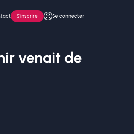
tact
S'inscrire
Se connecter
nir venait de