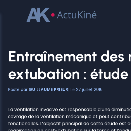
Aller
au
contenu
Entraînement des m
extubation : étud
GUILLAUME PRIEUR
27 juillet 2016
La ventilation invasive est responsable d’une diminuti
sevrage de la ventilation mécanique et peut contribu
fonctionelles. L’objectif principal de cette étude es
réanimation en post-extubation sur la force et l’endu