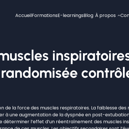
Accueil
Formations
E-learnings
Blog
À propos
Con
uscles inspiratoire
e randomisée contrôl
on de la force des muscles respiratoires. La faiblesse des 
er à une augmentation de la dyspnée en post-extubation, 
t de déterminer l’effet d’un réentraînement des muscles in
rance de ces muscles. Les objectifs secondaires sont l’év