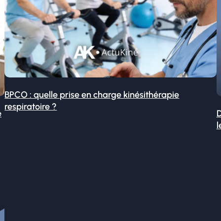
BPCO : quelle prise en charge kinésithérapie
respiratoire ?
é
D
l