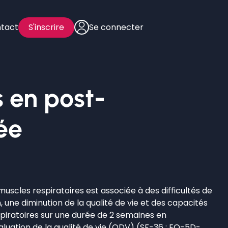
tact
S'inscrire
Se connecter
s en post-
ée
muscles respiratoires est associée à des difficultés de
une diminution de la qualité de vie et des capacités
spiratoires sur une durée de 2 semaines en
aluation de la qualité de vie (QDV) (SF-36 ; EQ-5D-