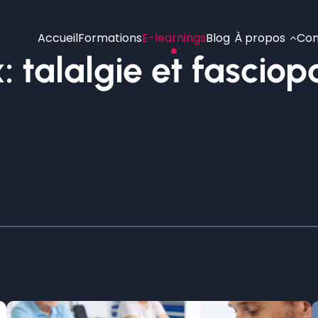
Accueil
Formations
E-learnings
Blog
À propos
Con
 talalgie et fasciop