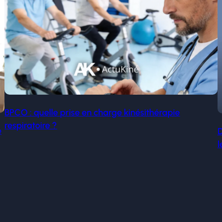
BPCO : quelle prise en charge kinésithérapie
respiratoire ?
é
D
l