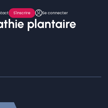
tact
S'inscrire
Se connecter
athie plantaire