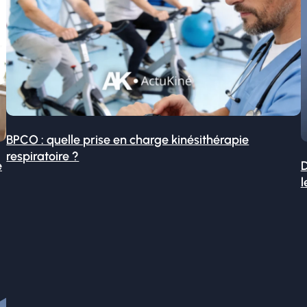
BPCO : quelle prise en charge kinésithérapie
respiratoire ?
é
D
l