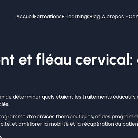
Accueil
Formations
E-learnings
Blog
À propos
Con
nt et fléau cervical:
fin de déterminer quels étaient les traitements éducatifs 
iés.
 un programme d’exercices thérapeutiques, et des program
ité, et améliorer la mobilité et la récupération du patien
.