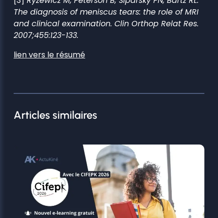
[3]
Ryzewicz M, Peterson B, Siparsky PN, Bartz RL.
The diagnosis of meniscus tears: the role of MRI
and clinical examination. Clin Orthop Relat Res.
2007;455:123-133.
lien vers le résumé
Articles similaires