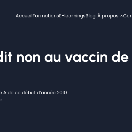
Accueil
Formations
E-learnings
Blog
À propos
Con
dit non au vaccin de
e A de ce début d’année 2010.
r.