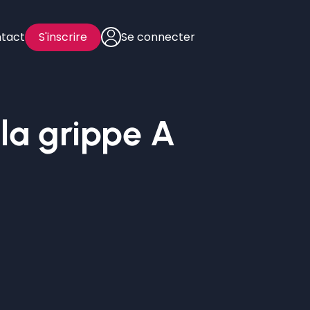
tact
S'inscrire
Se connecter
 la grippe A