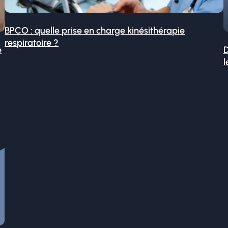
BPCO : quelle prise en charge kinésithérapie
respiratoire ?
é
D
l