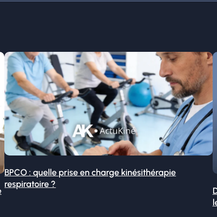
BPCO : quelle prise en charge kinésithérapie
respiratoire ?
é
D
l