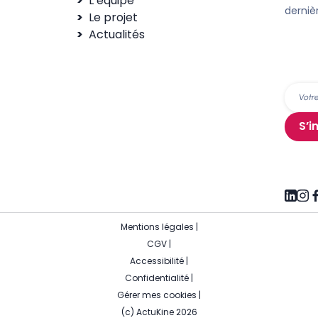
L’équipe
derniè
Le projet
Actualités
S’i
Mentions légales
|
CGV
|
Accessibilité
|
Confidentialité
|
Gérer mes cookies
|
(c) ActuKine 2026