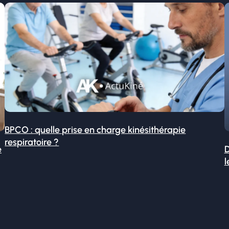
BPCO : quelle prise en charge kinésithérapie
respiratoire ?
é
D
l