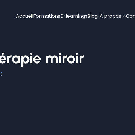
Accueil
Formations
E-learnings
Blog
À propos
Con
érapie miroir
13