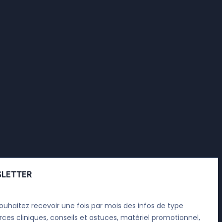
LETTER
ouhaitez recevoir une fois par mois des infos de type
rces cliniques, conseils et astuces, matériel promotionnel,