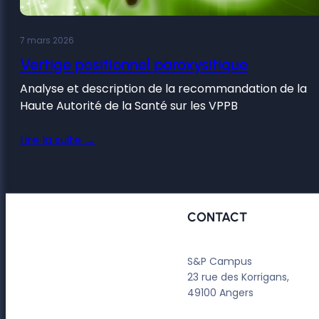
7 mars 2026
Vertige positionnel paroxysitique
Analyse et description de la recommandation de la
Haute Autorité de la Santé sur les VPPB
Lire la suite →
CONTACT
S&P Campus
23 rue des Korrigans,
49100 Angers