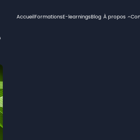
Accueil
Formations
E-learnings
Blog
À propos
Con
e