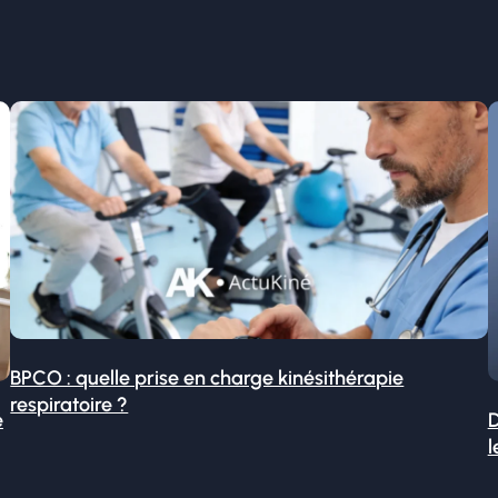
BPCO : quelle prise en charge kinésithérapie
respiratoire ?
é
D
l