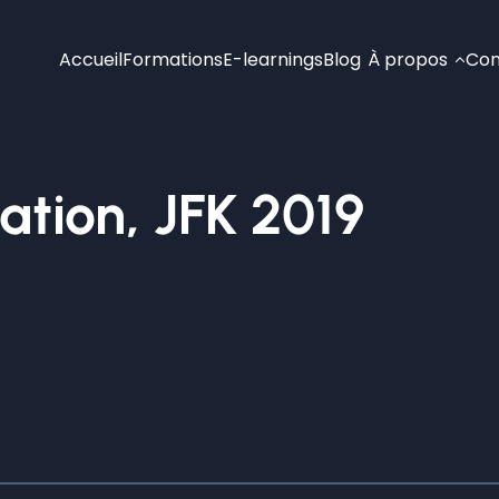
Accueil
Formations
E-learnings
Blog
À propos
Con
tion, JFK 2019