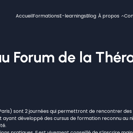
Accueil
Formations
E-learnings
Blog
À propos
Con
au Forum de la Thér
5 Paris) sont 2 journées qui permettront de rencontrer d
t ayant développé des cursus de formation reconnu au ni
té.
ions pratiques. Il est vivement conseillé de s’inscrire mai