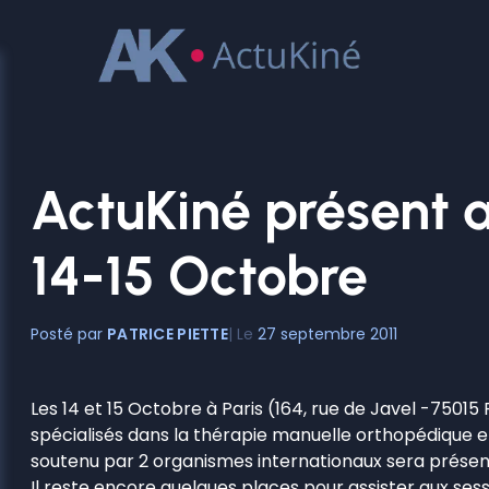
Aller
au
contenu
ActuKiné présent 
14-15 Octobre
PATRICE PIETTE
27 septembre 2011
Les 14 et 15 Octobre à Paris (164, rue de Javel -7501
spécialisés dans la thérapie manuelle orthopédique e
soutenu par 2 organismes internationaux sera présen
Il reste encore quelques places pour assister aux sess