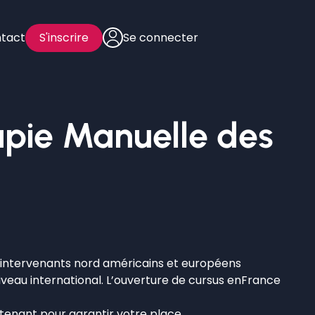
tact
S'inscrire
Se connecter
apie Manuelle des
es intervenants nord américains et européens
veau international. L’ouverture de cursus enFrance
ntenant pour garantir votre place.