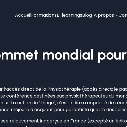
Accueil
Formations
E-learnings
Blog
À propos
Con
sommet mondial pour
 l’
accès direct de la Physiothérapie
(accès direct: le pa
tte conférence destinées aux physiothérapeutes du mond
pour. La notion de "triage", c’est à dire a capacité de réa
e majeure à acquérir pour garantir la qualité des soins 
sée relativement inaperçue en France (excepté un
édito