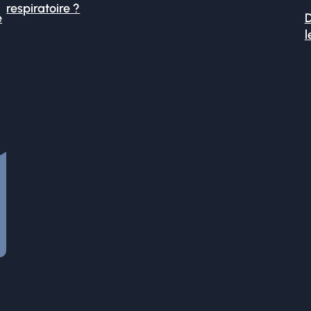
respiratoire ?
é
D
l