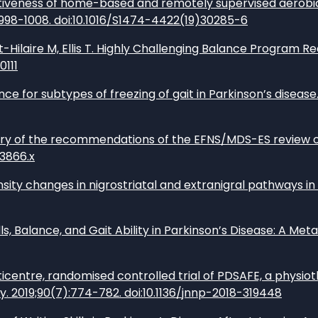
ectiveness of home-based and remotely supervised aerobic 
):998-1008. doi:10.1016/S1474-4422(19)30285-6
Hilaire M, Ellis T. Highly Challenging Balance Program Re
0111
ce for subtypes of freezing of gait in Parkinson’s disease.
mmary of the recommendations of the EFNS/MDS-ES review 
03866.x
density changes in nigrostriatal and extranigral pathways 
s, Balance, and Gait Ability in Parkinson’s Disease: A Met
ulticentre, randomised controlled trial of PDSAFE, a phys
y. 2019;90(7):774-782. doi:10.1136/jnnp-2018-319448