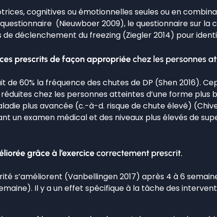
otrices, cognitives ou émotionnelles seules ou en combina
u questionnaire (Nieuwboer 2009), le questionnaire sur la
de déclenchement du freezing (Ziegler 2014) pour identifie
ices prescrits de façon appropriée
chez les personnes at
it de 60% la fréquence des chutes de DP (Shen 2016). Cep
t réduites chez les personnes atteintes d’une forme plus b
ladie plus avancée (c.-à-d. risque de chute élevé) (Chi
ant un examen médical et des niveaux plus élevés de supe
liorée grâce à l’exercice
correctement prescrit.
érité s’améliorent (Vanbellingen 2017) après 4 à 6 semain
maine). Il y a un effet spécifique à la tâche des interven