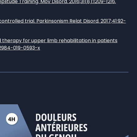
plitude Training. Mov Disord. 2016;31(8):1209-1216.
ontrolled trial. Parkinsonism Relat Disord. 2017;41:92-
herapy for upper limb rehabilitation in patients
/s12984-019-0593-x