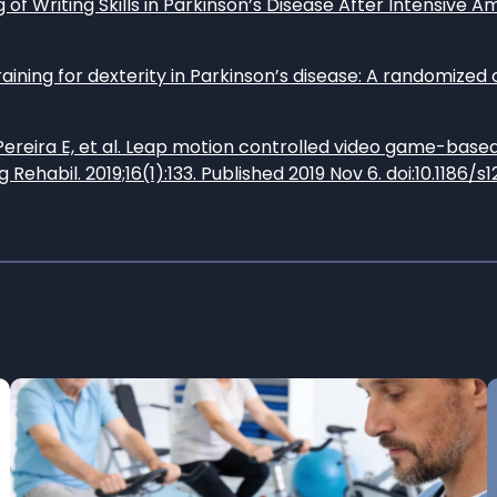
of Writing Skills in Parkinson’s Disease After Intensive Am
raining for dexterity in Parkinson’s disease: A randomized c
eira E, et al. Leap motion controlled video game-based t
g Rehabil. 2019;16(1):133. Published 2019 Nov 6. doi:10.1186