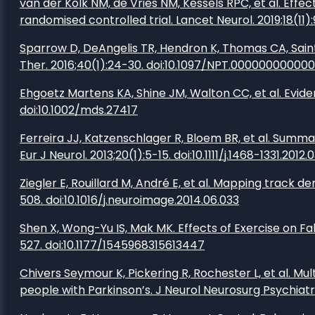
van der Kolk NM, de Vries NM, Kessels RPC, et al. Eff
randomised controlled trial. Lancet Neurol. 2019;18(11
Sparrow D, DeAngelis TR, Hendron K, Thomas CA, Saint-
Ther. 2016;40(1):24-30. doi:10.1097/NPT.000000000000
Ehgoetz Martens KA, Shine JM, Walton CC, et al. Eviden
doi:10.1002/mds.27417
Ferreira JJ, Katzenschlager R, Bloem BR, et al. Su
Eur J Neurol. 2013;20(1):5-15. doi:10.1111/j.1468-1331.2012.
Ziegler E, Rouillard M, André E, et al. Mapping track 
508. doi:10.1016/j.neuroimage.2014.06.033
Shen X, Wong-Yu IS, Mak MK. Effects of Exercise on Fall
527. doi:10.1177/1545968315613447
Chivers Seymour K, Pickering R, Rochester L, et al. M
people with Parkinson’s. J Neurol Neurosurg Psychiatr