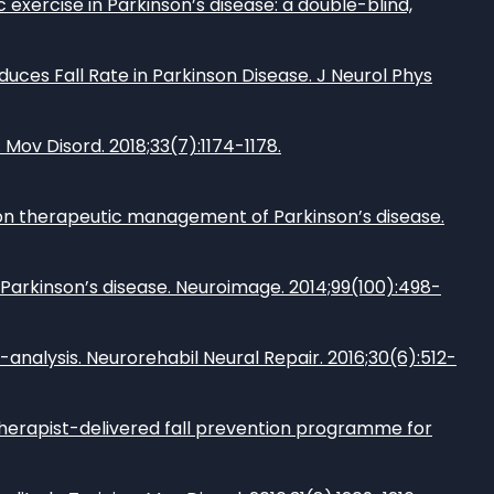
exercise in Parkinson’s disease: a double-blind,
duces Fall Rate in Parkinson Disease. J Neurol Phys
 Mov Disord. 2018;33(7):1174-1178.
on therapeutic management of Parkinson’s disease.
in Parkinson’s disease. Neuroimage. 2014;99(100):498-
a-analysis. Neurorehabil Neural Repair. 2016;30(6):512-
iotherapist-delivered fall prevention programme for