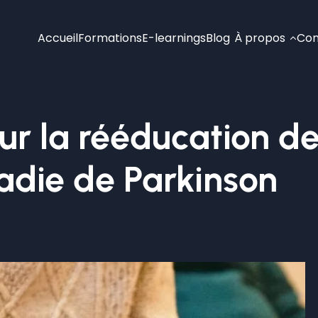
Accueil
Formations
E-learnings
Blog
À propos
Con
sur la rééducation de
adie de Parkinson