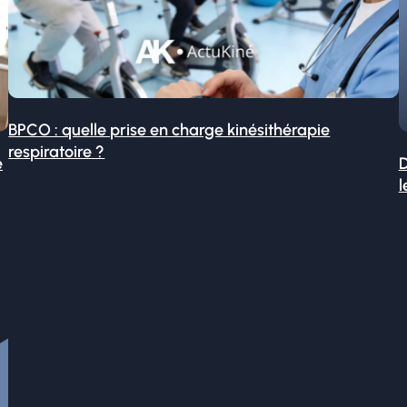
BPCO : quelle prise en charge kinésithérapie
respiratoire ?
é
D
l