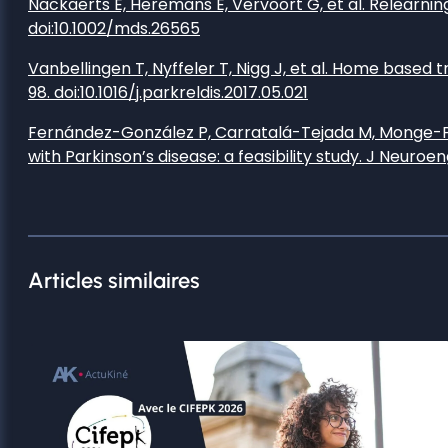
Nackaerts E, Heremans E, Vervoort G, et al. Relearning 
doi:10.1002/mds.26565
Vanbellingen T, Nyffeler T, Nigg J, et al. Home based t
98. doi:10.1016/j.parkreldis.2017.05.021
Fernández-González P, Carratalá-Tejada M, Monge-Per
with Parkinson’s disease: a feasibility study. J Neuroen
Articles similaires