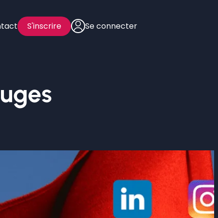
tact
S'inscrire
Se connecter
ouges