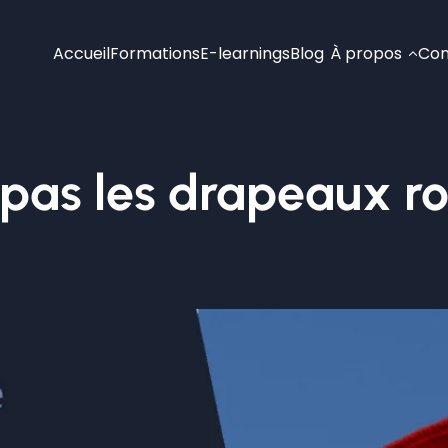
Accueil
Formations
E-learnings
Blog
À propos
Con
z pas les drapeaux r