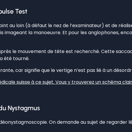
pulse Test
t au loin (à défaut le nez de l’examinateur) et de réaliser
nçais imageant la manoeuvre. Et pour les anglophones, en
près le mouvement de tête est recherché. Cette saccade e
 a été tourné.
te, car signifie que le vertige n’est pas lié à un désordre 
édicale suisse à ce sujet. Vous y trouverez un schéma cl
n du Nystagmus
idéonystagmoscopie. On demande au sujet de regarder lég