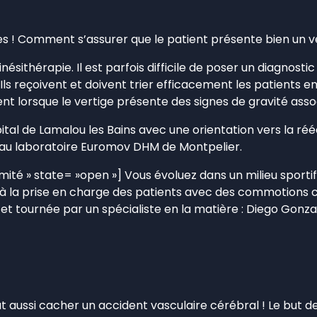
ges ! Comment s’assurer que le patient présente bien un v
inésithérapie. Il est parfois difficile de poser un diagnos
8). Ils reçoivent et doivent trier efficacement les patients e
nt lorsque le vertige présente des signes de gravité asso
tal de Lamalou les Bains avec une orientation vers la rééd
u laboratoire Euromov DHM de Montpelier.
mité » state= »open »] Vous évoluez dans un milieu sporti
à la prise en charge des patients avec des commotions 
 et tournée par un spécialiste en la matière : Diego Gon
ut aussi cacher un accident vasculaire cérébral ! Le but de