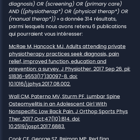
diagnosis) OR (screening) OR (primary care)
AND ((physiotherap*) OR (physical therap*) OR
(manual therap*))
» a donnée 314 résultats,
parmi lesquels nous avons retenu 6 publications
qui pourraient vous intéresser:
McRae M, Hancock MJ. Adults attending private
physiotherapy practices seek diagnosis, pain
relief, improved function, education and
prevention: a survey. J Physiother. 2017 Sep 26. pii:
S1836-9553(17)30097-8. doi:
10.1016/j.jphys.2017.08.002.
Wall CM, Paterno MV, Sturm PF. Lumbar Spine
Osteomyelitis in an Adolescent Girl With
Nonspecific Low Back Pain. J Orthop Sports Phys
Ther. 2017 Oct;47(10):814. doi:
10.2519/jospt.2017.6883.
Cook CE, George SZ, Reiman MP. Red flag