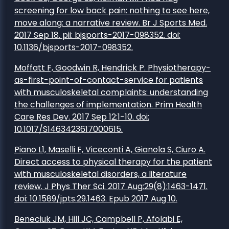
screening for low back pain: nothing to see here,
move along: a narrative review. Br J Sports Med.
2017 Sep 18. pii: bjsports-2017-098352. doi:
10.1136/bjsports-2017-098352.
Moffatt F, Goodwin R, Hendrick P. Physiotherapy-
as-first-point-of-contact-service for patients
with musculoskeletal complaints: understanding
the challenges of implementation. Prim Health
Care Res Dev. 2017 Sep 12:1-10. doi:
10.1017/S1463423617000615.
Piano L1, Maselli F, Viceconti A, Gianola S, Ciuro A.
Direct access to physical therapy for the patient
with musculoskeletal disorders, a literature
review. J Phys Ther Sci. 2017 Aug;29(8):1463-1471.
doi: 10.1589/jpts.29.1463. Epub 2017 Aug 10.
Beneciuk JM, Hill JC, Campbell P, Afolabi E,