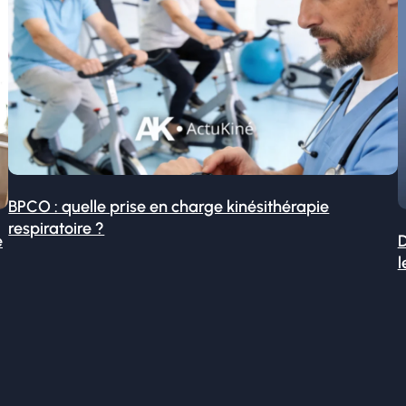
BPCO : quelle prise en charge kinésithérapie
respiratoire ?
é
D
l