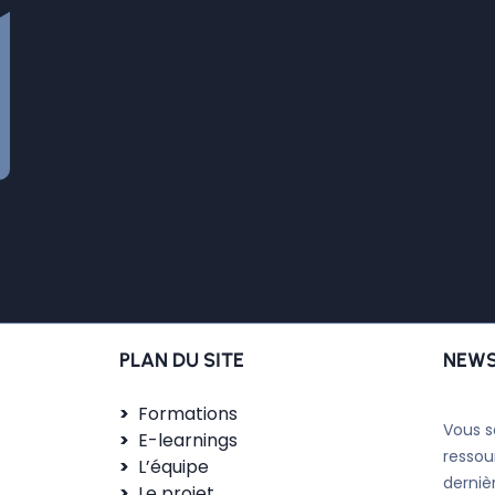
PLAN DU SITE
NEWS
Formations
Vous s
E-learnings
ressou
L’équipe
derniè
Le projet