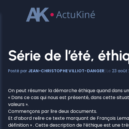
Aller
au
contenu
Série de l’été, éth
JEAN-CHRISTOPHE VILLIOT-DANGER
23 août 
On peut résumer la démarche éthique quand dans une 
« Dans ce cas qui nous est présenté, dans cette situat
valeurs ».
Commençons par lire deux documents.
Et d’abord relire ce texte marquant de François Lemar
définition » . Cette description de l’éthique est une