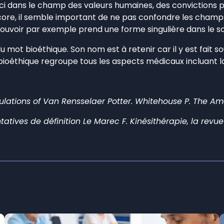
t ici dans le champ des valeurs humaines, des convictions
encore, il semble important de ne pas confondre les cham
 pouvoir par exemple prend une forme singulière dans le s
u mot bioéthique. Son nom est à retenir car il y est fait
bioéthique regroupe tous les aspects médicaux incluant l
mulations of Van Rensselaer Potter. Whitehouse P. The Ame
atives de définition Le Marec F. Kinésithérapie, la revue