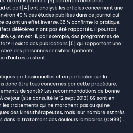
e de transparence [3] des effets délétères
d et coll [4] ont analysé les articles concernant une
nviron 40 % des études publiées dans ce journal qui
 ou ont un effet inverse, 38 % confirme la pratique,
ets délétères n’ont pas été rapportés. Il pourrait
uité. Qu’en est-il, par exemple, des programmes de
fet? Il existe des publications [5] qui rapportent une
 chez des personnes sensibles (patients
e d’autres existent.
iques professionnelles et en particulier sur la
vrions donc être tous concernés par cette procédure.
ablissements de santé? Les recommandations de bonne
ce jour (site consulté le 12 sept 2013) 89 sont en
er les traitements qui ne marchent pas ou qui ne
ques des kinésithérapeutes, mais leur nombre est très
és dans le traitement des douleurs lombaires (CG88) .