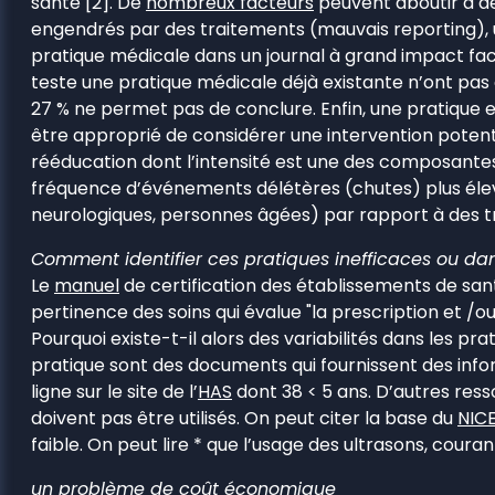
santé [2]. De
nombreux facteurs
peuvent aboutir à d
engendrés par des traitements (mauvais reporting), un
pratique médicale dans un journal à grand impact fac
teste une pratique médicale déjà existante n’ont pas 
27 % ne permet pas de conclure. Enfin, une pratique 
être approprié de considérer une intervention poten
rééducation dont l’intensité est une des composantes, 
fréquence d’événements délétères (chutes) plus éle
neurologiques, personnes âgées) par rapport à des tr
Comment identifier ces pratiques inefficaces ou d
Le
manuel
de certification des établissements de sant
pertinence des soins qui évalue "la prescription et /o
Pourquoi existe-t-il alors des variabilités dans les
pratique sont des documents qui fournissent des infor
ligne sur le site de l’
HAS
dont 38 < 5 ans. D’autres ress
doivent pas être utilisés. On peut citer la base du
NICE
faible. On peut lire * que l’usage des ultrasons, co
un problème de coût économique