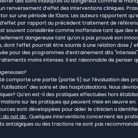
élivrer des soins inadaptés ou dangereux comme le manqu
 renversement d’effet des interventions cliniques. Prasa
tor sur une période de 10ans. Les auteurs rapportent qu’e
d’effet par rapport au précédent traitement de référence
est souvent considérée comme inoffensive tant que des eff
tiellement dangereuse tant qu’on a pas prouvé son innoc
dont l’effet pourrait être soumis à une relation dose / ef
vée pour des programmes d’entrainement dits "intenses"
aitements moins intenses. Il est raisonnable de penser qu
angereuses?
é comporte une partie (partie 5) sur l’évaluation des prat
u l’utilisation" des soins et des hospitalisations. Nous de
 pratiques? Qu’en est-il des pratiques effectuées hors ét
mations sur les pratiques qui peuvent mise en œuvre en. À 
ources sont développées pour aider le clinicien a identifi
: do not do
. Quelques interventions concernent les prati
urants antalgiques ou des tractions ne sont pas recommand