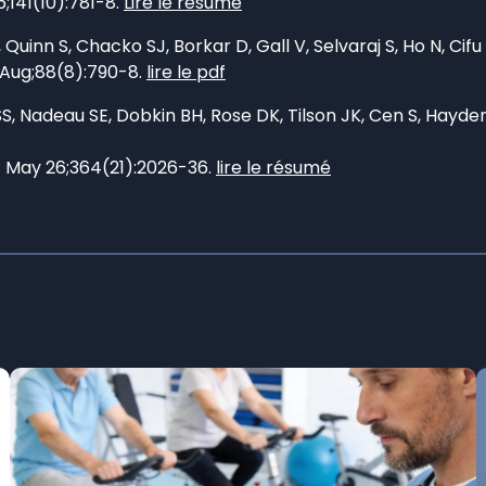
141(10):781-8.
Lire le résumé
inn S, Chacko SJ, Borkar D, Gall V, Selvaraj S, Ho N, Cifu 
 Aug;88(8):790-8.
lire le pdf
S, Nadeau SE, Dobkin BH, Rose DK, Tilson JK, Cen S, Hayd
011 May 26;364(21):2026-36.
lire le résumé