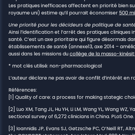
Les pratiques inefficaces affectent en priorité bien sur
royaume uni) estime qu’il pourrait économiser
500 mi
Une priorité pour les décideurs de politique de sant
Ainsi l’identification et l’arrêt des pratiques cliniq
santé. C’est un axe prioritaire qui figure désormais 
établissements de santé (annexe13, axe 2014 – améliorer
aussi dans les missions du
collège de la masso-kinési
* mot clés utilisé: non-pharmacological
L’auteur déclare ne pas avoir de conflit d’intérêt en 
Références:
[1] Quality of care: a process for making stategic cho
[2] Luo XM, Tang JL, Hu YH, Li LM, Wang YL, Wang WZ, Ya
sectional survey of 6,272 clinicians in China. PLoS One.
[3] Ioannidis JP, Evans SJ, Gøtzsche PC, O’Neill RT, 