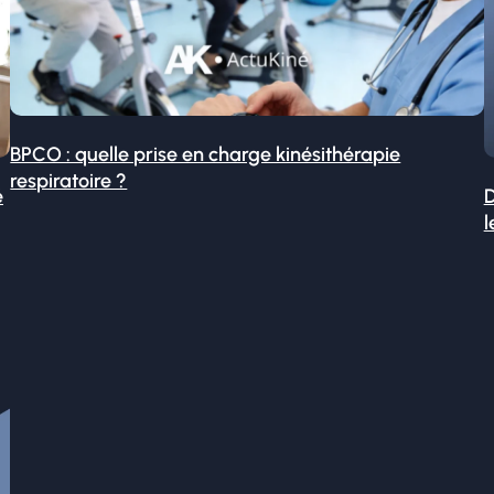
BPCO : quelle prise en charge kinésithérapie
respiratoire ?
é
D
l