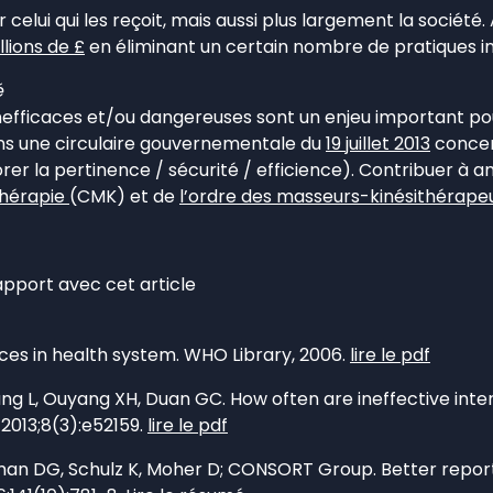
 celui qui les reçoit, mais aussi plus largement la société. 
llions de £
en éliminant un certain nombre de pratiques in
é
ues inefficaces et/ou dangereuses sont un enjeu important p
dans une circulaire gouvernementale du
19 juillet 2013
concer
 la pertinence / sécurité / efficience). Contribuer à améli
thérapie
(CMK) et de
l’ordre des masseurs-kinésithérape
rapport avec cet article
ices in health system. WHO Library, 2006.
lire le pdf
ng L, Ouyang XH, Duan GC. How often are ineffective interv
 2013;8(3):e52159.
lire le pdf
Altman DG, Schulz K, Moher D; CONSORT Group. Better report