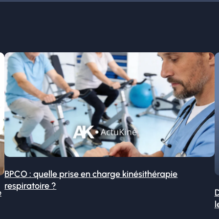
BPCO : quelle prise en charge kinésithérapie
respiratoire ?
é
D
l