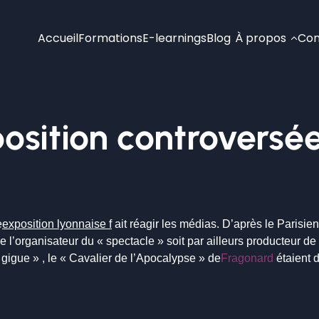
Accueil
Formations
E-learnings
Blog
À propos
Con
osition controversé
e
exposition lyonnaise f
ait réagir les médias. D’après le Parisien,
que l’organisateur du « spectacle » soit par ailleurs producteur 
igue » , le « Cavalier de l’Apocalypse » de
Fragonard
étaient 